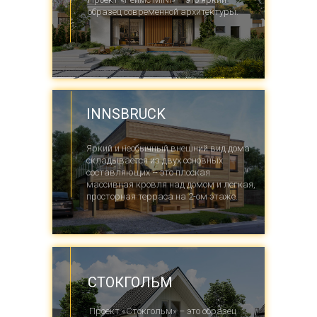
образец современной архитектуры.
INNSBRUCK
Яркий и необычный внешний вид дома
складывается из двух основных
составляющих – это плоская
массивная кровля над домом и легкая,
просторная терраса на 2-ом этаже.
СТОКГОЛЬМ
Проект «Стокгольм» – это образец