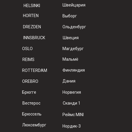
Швейцария
HELSINKI
HORTEN
Выборг
DREZDEN
Ольденбург
INNSBRUCK
Швеция
OSLO
Магдебург
Мальмё
REIMS
Финляндия
ROTTERDAM
Дания
OREBRO
Брюгге
Норвегия
Вестерос
Сканди 1
Брюссель
Реймс MINI
Люксембург
Нордик-3