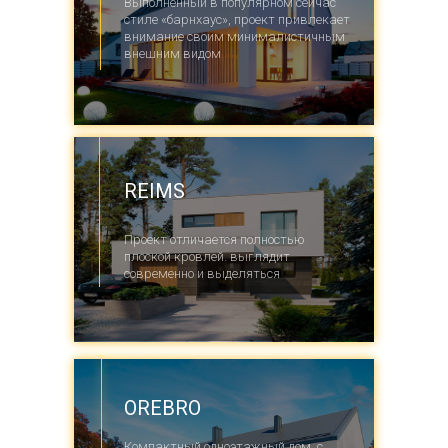
Выполненный в популярном сейчас
стиле «барнхаус», проект привлекает
внимание своим минималистичным
внешним видом
REIMS
Проект отличается полностью
плоской кровлей. выглядит
современно и выделяться
OREBRO
Компактный одноэтажный дом, с