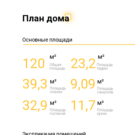
План дома
Основные площади
м²
м²
120
23,2
Общая
Площадь
площадь
террас
39,3
9,09
м²
м²
Площадь
Площадь
спален
санузлов
32,9
11,7
м²
м²
Площадь
Площадь
гостиной
кухни
Экспликация помещений