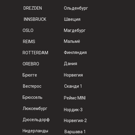
DREZDEN
Ольденбург
INNSBRUCK
Швеция
OSLO
Магдебург
Мальмё
REIMS
Финляндия
ROTTERDAM
Дания
OREBRO
Брюгге
Норвегия
Вестерос
Сканди 1
Брюссель
Реймс MINI
Люксембург
Нордик-3
Дюсельдорф
Норвегия-2
Нидерланды
Варшава 1