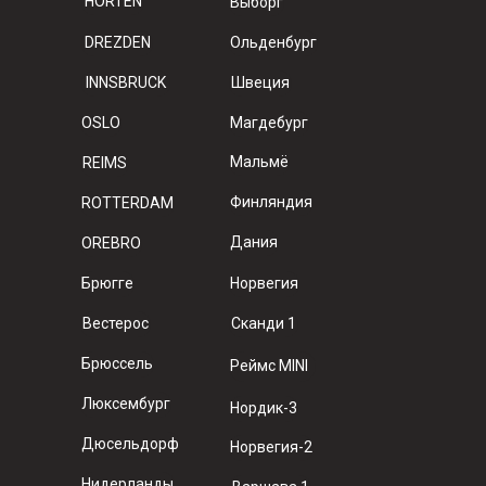
HORTEN
Выборг
DREZDEN
Ольденбург
INNSBRUCK
Швеция
OSLO
Магдебург
Мальмё
REIMS
Финляндия
ROTTERDAM
Дания
OREBRO
Брюгге
Норвегия
Вестерос
Сканди 1
Брюссель
Реймс MINI
Люксембург
Нордик-3
Дюсельдорф
Норвегия-2
Нидерланды