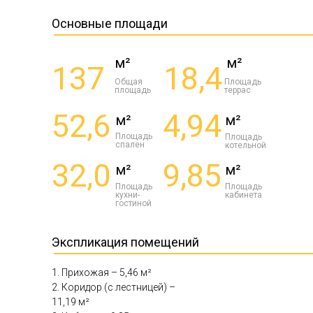
Основные площади
м²
м²
137
18,4
Общая
Площадь
площадь
террас
52,6
4,94
м²
м²
Площадь
Площадь
спален
котельной
32,0
9,85
м²
м²
Площадь
Площадь
кухни-
кабинета
гостиной
Экспликация помещений
1. Прихожая – 5,46 м²
2. Коридор (с лестницей) –
11,19 м²