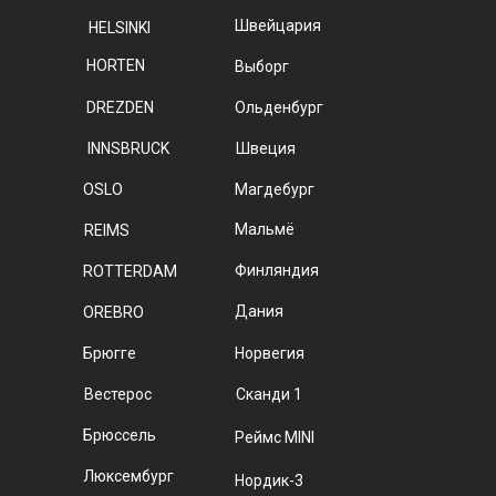
Швейцария
HELSINKI
HORTEN
Выборг
DREZDEN
Ольденбург
INNSBRUCK
Швеция
OSLO
Магдебург
Мальмё
REIMS
Финляндия
ROTTERDAM
Дания
OREBRO
Брюгге
Норвегия
Вестерос
Сканди 1
Брюссель
Реймс MINI
Люксембург
Нордик-3