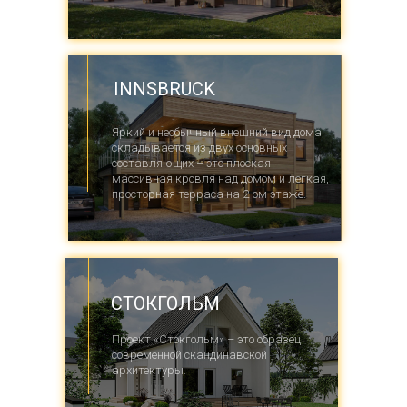
INNSBRUCK
Яркий и необычный внешний вид дома
складывается из двух основных
составляющих – это плоская
массивная кровля над домом и легкая,
просторная терраса на 2-ом этаже.
СТОКГОЛЬМ
Проект «Стокгольм» – это образец
современной скандинавской
архитектуры.