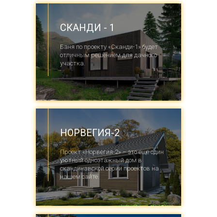
СКАНДИ - 1
Баня по проекту «Сканди-1» будет
отличным решением для дачного
участка.
НОРВЕГИЯ-2
Проект «Норвегия-2» – это ещё один
уютный одноэтажный дом в
скандинавской серии проектов на
нашем сайте.