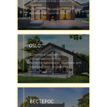
Традиционный вид с двускатной
кровлей,
«Дрезден»— ярчайший пример
европейской архитектуры
OSLO
Выполнен в современном
скандинавском стиле.
Является идеальным решением для
узкого вытянутого участка.
ВЕСТЕРОС