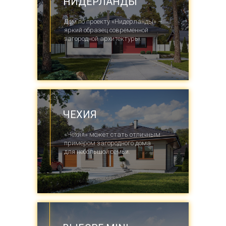
НИДЕРЛАНДЫ
Дом по проекту «Нидерланды» –
яркий образец современной
загородной архитектуры.
ЧЕХИЯ
«Чехия» может стать отличным
примером загородного дома
для небольшой семьи.