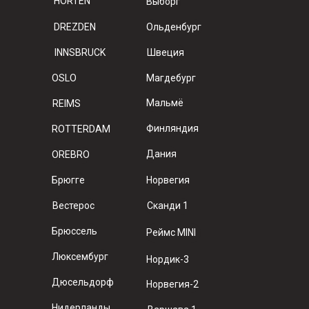
HORTEN
Выборг
DREZDEN
Ольденбург
INNSBRUCK
Швеция
OSLO
Магдебург
Мальмё
REIMS
Финляндия
ROTTERDAM
Дания
OREBRO
Брюгге
Норвегия
Вестерос
Сканди 1
Брюссель
Реймс MINI
Люксембург
Нордик-3
Дюсельдорф
Норвегия-2
Нидерланды