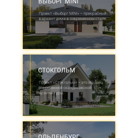
ВЫБОРГ MINI
Проект «Выборг MINI» – прекрасный
вариант дома в современном стиле.
СТОКГОЛЬМ
Проект «Стокгольм» – это образец
современной скандинавской
архитектуры.
ОЛЬДЕНБУРГ